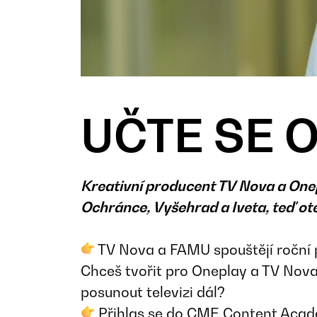
UČTE SE 
Kreativní producent TV Nova a Onep
Ochránce, Vyšehrad a Iveta, teď o
TV Nova a FAMU spouštějí roční p
Chceš tvořit pro Oneplay a TV Nova
posunout televizi dál?
Přihlas se do CME Content Aca