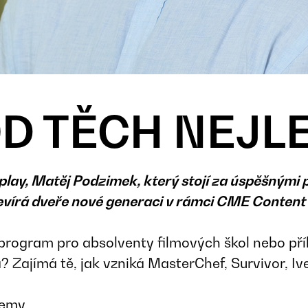
OD TĚCH NEJL
lay, Matěj Podzimek, který stojí za úspěšnými p
tevírá dveře nové generaci v rámci CME Conten
rogram pro absolventy filmových škol nebo příb
? Zajímá tě, jak vzniká MasterChef, Survivor, I
demy