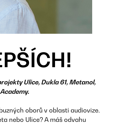
EPŠÍCH!
rojekty Ulice, Dukla 61, Metanol,
t Academy.
uzných oborů v oblasti audiovize.
veta nebo Ulice? A máš odvahu