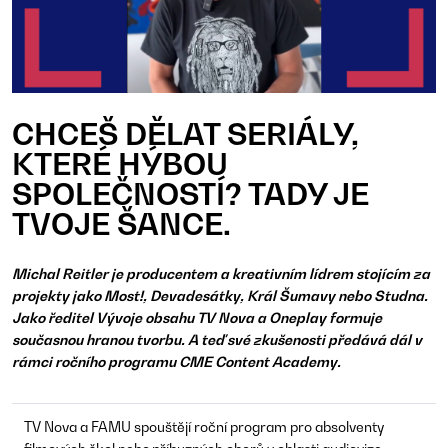
CHCEŠ DĚLAT SERIÁLY,
KTERÉ HÝBOU
SPOLEČNOSTÍ? TADY JE
TVOJE ŠANCE.
Michal Reitler je producentem a kreativním lídrem stojícím za
projekty jako Most!, Devadesátky, Král Šumavy nebo Studna.
Jako ředitel Vývoje obsahu TV Nova a Oneplay formuje
současnou hranou tvorbu. A teď své zkušenosti předává dál v
rámci ročního programu CME Content Academy.
TV Nova a FAMU spouštějí roční program pro absolventy