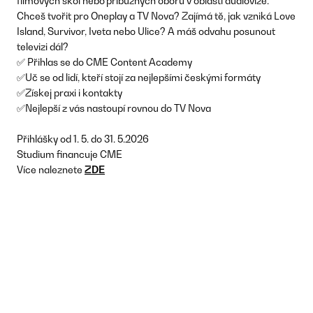
filmových škol nebo příbuzných oborů v oblasti audiovize.
Chceš tvořit pro Oneplay a TV Nova? Zajímá tě, jak vzniká Love
Island, Survivor, Iveta nebo Ulice? A máš odvahu posunout
televizi dál?
✅ Přihlas se do CME Content Academy
✅Uč se od lidí, kteří stojí za nejlepšími českými formáty
✅Získej praxi i kontakty
✅Nejlepší z vás nastoupí rovnou do TV Nova
Přihlášky od 1. 5. do 31. 5.2026
Studium financuje CME
Více naleznete
ZDE