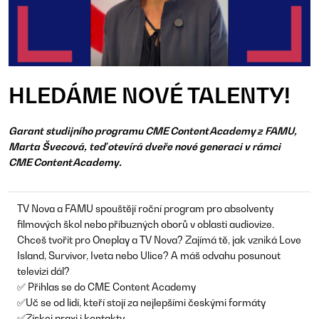
HLEDÁME NOVÉ TALENTY!
Garant studijního programu CME Content Academy z FAMU,
Marta Švecová, teď otevírá dveře nové generaci v rámci
CME Content Academy.
TV Nova a FAMU spouštějí roční program pro absolventy
filmových škol nebo příbuzných oborů v oblasti audiovize.
Chceš tvořit pro Oneplay a TV Nova? Zajímá tě, jak vzniká Love
Island, Survivor, Iveta nebo Ulice? A máš odvahu posunout
televizi dál?
✅ Přihlas se do CME Content Academy
✅Uč se od lidí, kteří stojí za nejlepšími českými formáty
✅Získej praxi i kontakty