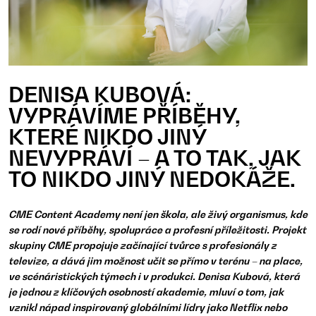
DENISA KUBOVÁ:
VYPRÁVÍME PŘÍBĚHY,
KTERÉ NIKDO JINÝ
NEVYPRÁVÍ – A TO TAK, JAK
TO NIKDO JINÝ NEDOKÁŽE.
CME Content Academy není jen škola, ale živý organismus, kde
se rodí nové příběhy, spolupráce a profesní příležitosti. Projekt
skupiny CME propojuje začínající tvůrce s profesionály z
televize, a dává jim možnost učit se přímo v terénu – na place,
ve scénáristických týmech i v produkci. Denisa Kubová, která
je jednou z klíčových osobností akademie, mluví o tom, jak
vznikl nápad inspirovaný globálními lídry jako Netflix nebo