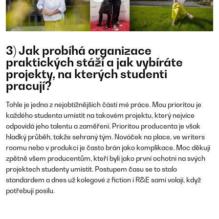
3) Jak probíhá organizace
praktických stáží a jak vybíráte
projekty, na kterých studenti
pracují?
Tohle je jedna z nejobtížnějších částí mé práce. Mou prioritou je
každého studenta umístit na takovém projektu, který nejvíce
odpovídá jeho talentu a zaměření. Prioritou producenta je však
hladký průběh, takže sehraný tým. Nováček na place, ve writers
roomu nebo v produkci je často brán jako komplikace. Moc děkuji
zpětně všem producentům, kteří byli jako první ochotni na svých
projektech studenty umístit. Postupem času se to stalo
standardem a dnes už kolegové z fiction i R&E sami volají, když
potřebují posilu.