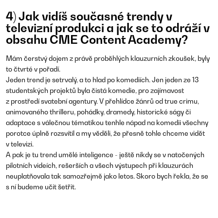
4) Jak vidíš současné trendy v
televizní produkci a jak se to odráží v
obsahu CME Content Academy?
Mám čerstvý dojem z právě proběhlých klauzurních zkoušek, byly
to čtvrté v pořadí.
Jeden trend je setrvalý, a to hlad po komediích. Jen jeden ze 13
studentských projektů byla čistá komedie, pro zajímavost
z prostředí svatební agentury. V přehlídce žánrů od true crimu,
animovaného thrilleru, pohádky, dramedy, historické ságy či
adaptace s válečnou tématikou tenhle nápad na komedii všechny
porotce úplně rozsvítil a my věděli, že přesně tohle chceme vidět
v televizi.
A pak je tu trend umělé inteligence - ještě nikdy se v natočených
pilotních videích, rešerších a všech výstupech při klauzurách
neuplatňovala tak samozřejmě jako letos. Skoro bych řekla, že se
s ní budeme učit šetřit.