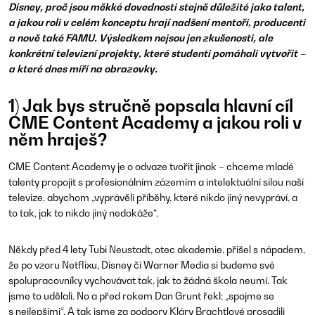
Disney, proč jsou měkké dovednosti stejně důležité jako talent,
a jakou roli v celém konceptu hrají nadšení mentoři, producenti
a nově také FAMU. Výsledkem nejsou jen zkušenosti, ale
konkrétní televizní projekty, které studenti pomáhali vytvořit –
a které dnes míří na obrazovky.
1) Jak bys stručně popsala hlavní cíl
CME Content Academy a jakou roli v
něm hraješ?
CME Content Academy je o odvaze tvořit jinak – chceme mladé
talenty propojit s profesionálním zázemím a intelektuální silou naší
televize, abychom „vyprávěli příběhy, které nikdo jiný nevypráví, a
to tak, jak to nikdo jiný nedokáže“.
Někdy před 4 lety Tubi Neustadt, otec akademie, přišel s nápadem,
že po vzoru Netflixu, Disney či Warner Media si budeme své
spolupracovníky vychovávat tak, jak to žádná škola neumí. Tak
jsme to udělali. No a před rokem Dan Grunt řekl: „spojme se
s nejlepšími“. A tak jsme za podpory Kláry Brachtlové prosadili