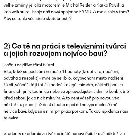
velké změny, jejichž motorem je Michal Reitler a Katka Pavlík a
kde velkou roli hraje náš nový spojenec FAMU. A moje role v tom?
Aby se tohle vše stalo skutečností.?
2) Co tě na práci s televizními tvůrci
a jejich rozvojem nejvíce baví?
Začnu nejdříve těmi tvůrci.
Víte, když se podívám na naše 4 hodnoty (kreativita, nadšení,
odvaha a respekt) - mně by se líbilo, kdybychom místo nadšení
říkali „vášeň“. Já ji totiž u hodně kolegů vnímám, někteří jsou ve
financích, jiní v technice nebo ve zpravodajství, vidím je konkrétně
před sebou, jak o nich mluvím. A to není vášeň pro novou věc,
někteří tu pracují už dost dlouho a pořád nevyprchala. A mě
nejvíce baví, když se s nimi při práci potkám. Takoví spiklenci naší
televize.
Studenty akademie za tvůrce ještě nepovažuji, i když někteří za