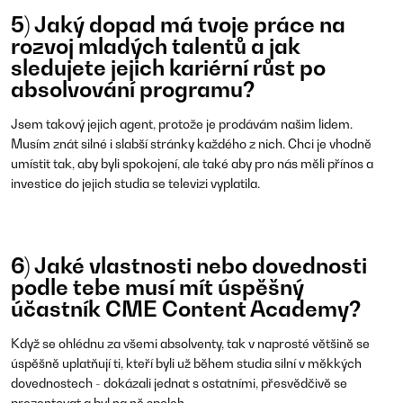
5) Jaký dopad má tvoje práce na
rozvoj mladých talentů a jak
sledujete jejich kariérní růst po
absolvování programu?
Jsem takový jejich agent, protože je prodávám našim lidem.
Musím znát silné i slabší stránky každého z nich. Chci je vhodně
umístit tak, aby byli spokojení, ale také aby pro nás měli přínos a
investice do jejich studia se televizi vyplatila.
6) Jaké vlastnosti nebo dovednosti
podle tebe musí mít úspěšný
účastník CME Content Academy?
Když se ohlédnu za všemi absolventy, tak v naprosté většině se
úspěšně uplatňují ti, kteří byli už během studia silní v měkkých
dovednostech - dokázali jednat s ostatními, přesvědčivě se
prezentovat a byl na ně spoleh.