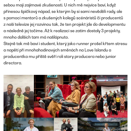
sebou mají zajímavé zkušenosti. U nich mě nejvíce baví, když
přinesou špičkový nápad, se kterým by si sami nevěděli rady, ale
s pomocí mentorů a zkušených kolegů scénáristů či producentů
z naší televize jej rozvinou tak, že ten projekt jde do developmentu
a následně jej točíme. Až k realizaci se zatím dostaly 3 projekty,
mnoho dalších tam má našlápnuto.
Stejně tak mě baví i student, který jako runner prošel křtem stresu
a napětí při mnohahodinových směnách na Love Islandu a
producentka mu příště svěří roli story producera nebo junior
directora.