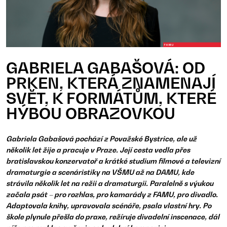
GABRIELA GABAŠOVÁ: OD
PRKEN, KTERÁ ZNAMENAJÍ
SVĚT, K FORMÁTŮM, KTERÉ
HÝBOU OBRAZOVKOU
Gabriela Gabašová pochází z Považské Bystrice, ale už
několik let žije a pracuje v Praze. Její cesta vedla přes
bratislavskou konzervatoř a krátké studium filmové a televizní
dramaturgie a scenáristiky na VŠMU až na DAMU, kde
strávila několik let na režii a dramaturgii. Paralelně s výukou
začala psát – pro rozhlas, pro kamarády z FAMU, pro divadlo.
Adaptovala knihy, upravovala scénáře, psala vlastní hry. Po
škole plynule přešla do praxe, režíruje divadelní inscenace, dál