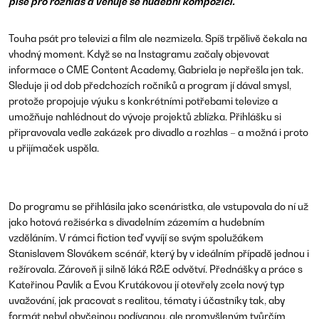
píše pro rozhlas a věnuje se hudební kompozici.
Touha psát pro televizi a film ale nezmizela. Spíš trpělivě čekala na
vhodný moment. Když se na Instagramu začaly objevovat
informace o
CME Content Academy
, Gabriela je nepřešla jen tak.
Sleduje ji od dob předchozích ročníků a program jí dával smysl,
protože propojuje výuku s konkrétními potřebami televize a
umožňuje nahlédnout do vývoje projektů zblízka. Přihlášku si
připravovala vedle zakázek pro divadlo a rozhlas – a možná i proto
u přijímaček uspěla.
Do programu se přihlásila jako scenáristka, ale vstupovala do ní už
jako hotová režisérka s divadelním zázemím a hudebním
vzděláním. V rámci fiction teď vyvíjí se svým spolužákem
Stanislavem Slovákem
scénář, který by v ideálním případě jednou i
režírovala. Zároveň ji silně láká R&E odvětví. Přednášky a práce s
Kateřinou Pavlík
a
Evou Krutákovou
jí otevřely zcela nový typ
uvažování, jak pracovat s realitou, tématy i účastníky tak, aby
formát nebyl obyčejnou podívanou, ale promyšleným tvůrčím