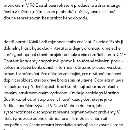
produktem. V R&E už zkouší roli story producera a dramaturga,
často v režimu „učíme se za pochodu“, což jí vyhovuje víc než
dlouhé teoretizování bez praktického dopadu.
Rozdíl oproti DAMU vidí zejména v míře zacílení. Divadelní škola jí
dala silný klasický základ – literaturu, dějiny dramatu, umělecké
směry, schopnost stavět projekt od nuly a vše si zařídit sama. CME
Content Academy naopak míří přímo k současné televizní praxi –
velké množství konkrétních informací, důraz na proces, výrobu,
práva, formátování. Pro někoho zahlcující, pro ni vítaná možnost
doplnit si oblast, kterou dříve brala spíš intuitivně. Gabriela mluví s
respektem o přednášejících, kteří kombinují odborné znalosti s
jasným, strukturovaným výkladem. Zmiňuje sociologa
Martina
Buchtíka
, jehož přístup „nosí v hlavě“ každý den, stejně jako
ředitele oddělení vývoje TV Nova
Michala Reitlera
, jeho
systematičnost a schopnost přesně pojmenovávat problémy. V
R&E týmu zase oceňuje atmosféru – tím, že se v něm cítí
bezpečně, se jí snáz otevírá kreativita a nebojí se riskovat i v rané