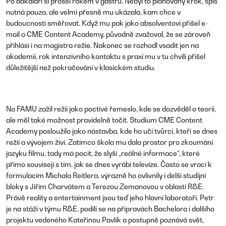
Po bakaláři si prošel rokem v gastru. Nebyl to plánovaný krok, spíš
nutná pauza, ale velmi přesně mu ukázala, kam chce v
budoucnosti směřovat. Když mu pak jako absolventovi přišel e-
mail o
CME Content Academy
, původně zvažoval, že se zároveň
přihlásí i na magistra režie. Nakonec se rozhodl vsadit jen na
akademii, rok intenzivního kontaktu s praxí mu v tu chvíli přišel
důležitější než pokračování v klasickém studiu.
Na FAMU zažil režii jako poctivé řemeslo, kde se dozvěděl o teorii,
ale měl také možnost pravidelně točit. Studium CME Content
Academy posloužilo jako nástavba, kde ho učí tvůrci, kteří se dnes
režií a vývojem živí. Zatímco škola mu dala prostor pro zkoumání
jazyku filmu, tady má pocit, že slyší „reálné informace“, které
přímo souvisejí s tím, jak se dnes vyrábí televize. Často se vrací k
formulacím
Michala Reitlera
, výrazně ho ovlivnily i delší studijní
bloky s
Jiřím Charvátem
a
Terezou Zemanovou
v oblasti R&E.
Právě reality a entertainment jsou teď jeho hlavní laboratoří. Petr
je na stáži v týmu R&E, podílí se na přípravách Bachelora i dalšího
projektu vedeného Kateřinou Pavlík a postupně poznává svět,