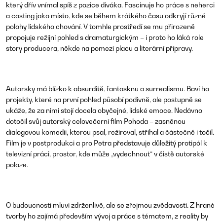
který dřív vnímal spíš z pozice diváka. Fascinuje ho práce s neherci
a casting jako místo, kde se během krátkého času odkryjí různé
polohy lidského chování. V tomhle prostředí se mu přirozeně
propojuje režijní pohled s dramaturgickým – i proto ho láká role
story producera, někde na pomezí placu a literární přípravy.
Autorsky má blízko k absurditě, fantasknu a surrealismu. Baví ho
projekty, které na první pohled působí podivně, ale postupně se
ukáže, že za nimi stojí docela obyčejné, lidské emoce. Nedávno
dotočil svůj autorský celovečerní film Pohoda – zasněnou
dialogovou komedii, kterou psal, režíroval, stříhal a částečně i točil.
Film je v postprodukci a pro Petra představuje důležitý protipól k
televizní práci, prostor, kde může „vydechnout“ v čistě autorské
poloze.
O budoucnosti mluví zdrženlivě, ale se zřejmou zvědavostí. Z hrané
tvorby ho zajímá především vývoj a práce s tématem, z reality by