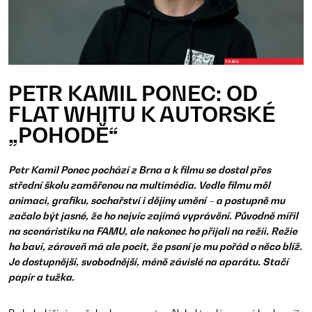
PETR KAMIL PONEC: OD
FLAT WHITU K AUTORSKÉ
„POHODĚ“
Petr Kamil Ponec pochází z Brna a k filmu se dostal přes
střední školu zaměřenou na multimédia. Vedle filmu měl
animaci, grafiku, sochařství i dějiny umění – a postupně mu
začalo být jasné, že ho nejvíc zajímá vyprávění. Původně mířil
na scenáristiku na FAMU, ale nakonec ho přijali na režii. Režie
ho baví, zároveň má ale pocit, že psaní je mu pořád o něco blíž.
Je dostupnější, svobodnější, méně závislé na aparátu. Stačí
papír a tužka.