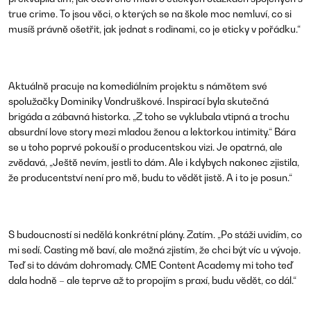
true crime. To jsou věci, o kterých se na škole moc nemluví, co si
musíš právně ošetřit, jak jednat s rodinami, co je eticky v pořádku.“
Aktuálně pracuje na komediálním projektu s námětem své
spolužačky
Dominiky Vondruškové
. Inspirací byla skutečná
brigáda a zábavná historka.
„Z toho se vyklubala vtipná a trochu
absurdní love story mezi mladou ženou a lektorkou intimity.“
Bára
se u toho poprvé pokouší o producentskou vizi. Je opatrná, ale
zvědavá,
„Ještě nevím, jestli to dám. Ale i kdybych nakonec zjistila,
že producentství není pro mě, budu to vědět jistě. A i to je posun.“
S budoucností si nedělá konkrétní plány. Zatím.
„Po stáži uvidím, co
mi sedí. Casting mě baví, ale možná zjistím, že chci být víc u vývoje.
Teď si to dávám dohromady. CME Content Academy mi toho teď
dala hodně – ale teprve až to propojím s praxí, budu vědět, co dál.“