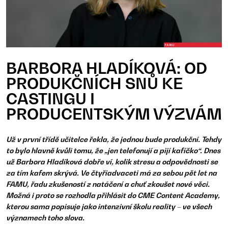
BARBORA HLADÍKOVÁ: OD
PRODUKČNÍCH SNŮ KE
CASTINGU I
PRODUCENTSKÝM VÝZVÁM
Už v první třídě učitelce řekla, že jednou bude produkční. Tehdy
to bylo hlavně kvůli tomu, že „jen telefonují a pijí kafíčko“. Dnes
už Barbora Hladíková dobře ví, kolik stresu a odpovědnosti se
za tím kafem skrývá. Ve čtyřiadvaceti má za sebou pět let na
FAMU, řadu zkušeností z natáčení a chuť zkoušet nové věci.
Možná i proto se rozhodla přihlásit do CME Content Academy,
kterou sama popisuje jako intenzivní školu reality – ve všech
významech toho slova.