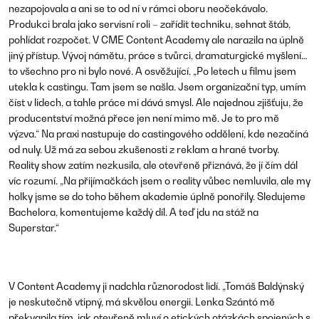
nezapojovala a ani se to od ní v rámci oboru neočekávalo.
Produkci brala jako servisní roli – zařídit techniku, sehnat štáb,
pohlídat rozpočet. V CME Content Academy ale narazila na úplně
jiný přístup. Vývoj námětu, práce s tvůrci, dramaturgické myšlení…
to všechno pro ni bylo nové. A osvěžující.
„Po letech u filmu jsem
utekla k castingu. Tam jsem se našla. Jsem organizační typ, umím
číst v lidech, a tahle práce mi dává smysl. Ale najednou zjišťuju, že
producentství možná přece jen není mimo mě. Je to pro mě
výzva.“
Na praxi nastupuje do castingového oddělení, kde nezačíná
od nuly. Už má za sebou zkušenosti z reklam a hrané tvorby.
Reality show zatím nezkusila, ale otevřeně přiznává, že jí čím dál
víc rozumí.
„Na přijímačkách jsem o reality vůbec nemluvila, ale my
holky jsme se do toho během akademie úplně ponořily. Sledujeme
Bachelora, komentujeme každý díl. A teď jdu na stáž na
Superstar.“
V Content Academy ji nadchla různorodost lidí.
„Tomáš Baldýnský
je neskutečně vtipný, má skvělou energii. Lenka Szántó mě
překvapila tím, jak otevřeně mluví o etických otázkách spojených s