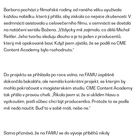
Barbora pochází z filmařské rodiny, od raného věku využívala
každou nabídku, která ji přišla, aby získala co nejvíce zkušeností. V
sedmnácti asistovala u celovečerního filmu, v osmnácti se dostala
na natáčení seriálu Božena.
„Vždycky mě zajímalo, co dělá Michal
Reitler. Jeho tvorbu sleduju dlouho a je to jeden z producentů,
který mě opakovaně baví. Když jsem zjistila, že se podílí na CME
Content Academy, bylo rozhodnuto.“
Do projektu se přihlásila po roce volna, na FAMU úspěšně
dokončila bakaláře, ale neměla konkrétní projekt, se kterým by
mohla pokračovat v magisterském studiu. CME Content Academy
tak přišla v pravou chvíli.
„Říkala jsem si, že si uklidím hlavu a
vyzkouším, jestli vůbec chci být producentka. Protože to se podle
mě nedá naučit. Buď to v sobě máš, nebo ne.“
Sama přiznává, že na FAMU se do vývoje příběhů nikdy