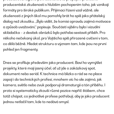
producentské zkušenosti s hlubším pochopením toho, jak vznikají
formáty pro široké publikum. Přijímací řízení vzal vážně, ale
zkušenosti z jiných škol mu pomohly brát ho spíš jako přátelský
dialog než zkoušku. „Bylo vidět, že komisi opravdu zajímá motivace
a způsob uvažování,“ popisuje. Součástí výběru byla i vizuální
skládačka – z desítek obrázků bylo potřeba sestavit příběh. Pro
někoho nečekaný úkol, pro Vojtěcha spíš přirozené cvičení v tom,
co dělá běžně. Hledat strukturu a význam tam, kde jsou na první
pohled jen fragmenty.
Dnes se profiluje především jako producent. Baví ho vymýšlet
projekty, které mají jasný účel, ať už jde o zakázkový spot,
dokument nebo seriál. K technice má blízko a rád se na place
zapojí i do technických profesí, mnohem víc ho ale zajímá, jak
kamera, světlo nebo zvuk podporují dramaturgii a tón příběhu. I
proto si systematicky zkouší různé pozice napříč štábem, chce
totiž chápat, co jednotlivé profese potřebují, aby je jako producent
jednou netlačil tam, kde to nedává smysl.