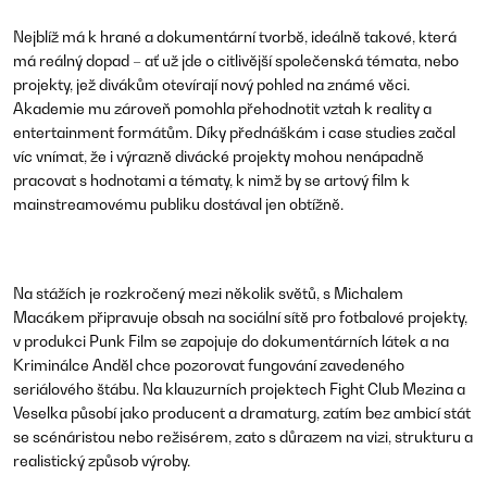
Nejblíž má k hrané a dokumentární tvorbě, ideálně takové, která
má reálný dopad – ať už jde o citlivější společenská témata, nebo
projekty, jež divákům otevírají nový pohled na známé věci.
Akademie mu zároveň pomohla přehodnotit vztah k reality a
entertainment formátům. Díky přednáškám i case studies začal
víc vnímat, že i výrazně divácké projekty mohou nenápadně
pracovat s hodnotami a tématy, k nimž by se artový film k
mainstreamovému publiku dostával jen obtížně.
Na stážích je rozkročený mezi několik světů, s Michalem
Macákem připravuje obsah na sociální sítě pro fotbalové projekty,
v produkci Punk Film se zapojuje do dokumentárních látek a na
Kriminálce Anděl
chce pozorovat fungování zavedeného
seriálového štábu. Na klauzurních projektech
Fight Club Mezina
a
Veselka
působí jako producent a dramaturg, zatím bez ambicí stát
se scénáristou nebo režisérem, zato s důrazem na vizi, strukturu a
realistický způsob výroby.