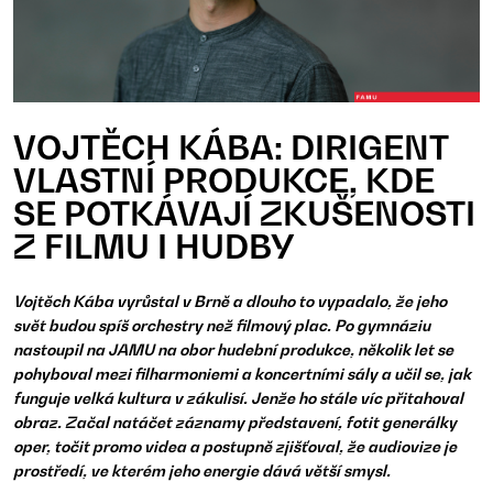
VOJTĚCH KÁBA: DIRIGENT
VLASTNÍ PRODUKCE, KDE
SE POTKÁVAJÍ ZKUŠENOSTI
Z FILMU I HUDBY
Vojtěch Kába vyrůstal v Brně a dlouho to vypadalo, že jeho
svět budou spíš orchestry než filmový plac. Po gymnáziu
nastoupil na JAMU na obor hudební produkce, několik let se
pohyboval mezi filharmoniemi a koncertními sály a učil se, jak
funguje velká kultura v zákulisí. Jenže ho stále víc přitahoval
obraz. Začal natáčet záznamy představení, fotit generálky
oper, točit promo videa a postupně zjišťoval, že audiovize je
prostředí, ve kterém jeho energie dává větší smysl.