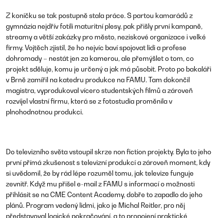
Z koníčku se tak postupně stala práce. S partou kamarádů z
gymnázia nejdřív fotili maturitní plesy, pak přišly první kampaně,
streamy a větší zakázky pro město, neziskové organizace i velké
firmy. Vojtěch zjistil, že ho nejvíc baví spojovat lidi a profese
dohromady – nestát jen za kamerou, ale přemýšlet o tom, co
projekt sděluje, komu je určený a jak má působit. Proto po bakaláři
v Brně zamířil na katedru produkce na FAMU. Tam dokončil
magistra, vyprodukoval vícero studentských filmů a zároveň
rozvíjel vlastní firmu, která se z fotostudia proměnila v
plnohodnotnou produkci.
Do televizního světa vstoupil skrze non fiction projekty. Byla to jeho
první přímá zkušenost s televizní produkcí a zároveň moment, kdy
si uvědomil, že by rád lépe rozuměl tomu, jak televize funguje
zevnitř. Když mu přišel e-mail z FAMU s informací o možnosti
přihlásit se na
CME Content Academy
, dobře to zapadlo do jeho
plánů. Program vedený lidmi, jako je Michal Reitler, pro něj
představoval logické pokračování, a to propojení praktické