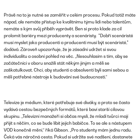
Právě na to je nutné se zaměřit v celém procesu. Pokud totiž máte
nápad, ale nemáte přístup ke kvalitnímu týmu lidí nebo talentům,
nemáte s kým svůj příběh vyprávět. Ben si proto klade za cíl
prolomit bariéry mezi producenty a scenáristy.
"Dobří scenáristé
musí myslet jako producenti a producenti musí být scenáristé,"
dodává. Zároveň upozorňuje, že je zásadní udržet si svou
individualitu a osobní pohled na věc. „Nesouhlasím s tím, aby se
začátečníci v oboru snažili stát někým jiným a měli se
zaškatulkovat. Chci, aby studenti a absolventi byli sami sebou a
měli potřebné nástroje k budování své budoucnosti.“
Televize je médium, které potřebuje své diváky, a proto se často
vydává cestou bezpečných formátů, které baví starší cílovou
skupinu.
„Televizní manažeři si občas myslí, že mladí tvůrci mají
přijít s něčím, co se bude líbit jejich babičce. To se ale s nástupem
VOD konečně mění,“
říká Gibson.
„Pro studenty mám jednu radu.
Čeká vás náročná cesta. Pokud si udržíte své nadšení, dostanete