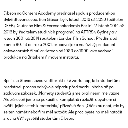
Gibson na Content Academy přednášel spolu s
producentkou
Sylvií Stevensovou
. Ben Gibson byl v letech 2016 až 2020 ředitelem
DFFB
(Deutsche Film & Fernsehakademie Berlin). V letech 2014 až
2016 byl ředitelem studijních programů na
AFTRS
v Sydney a v
letech 2001 až 2014 ředitelem
London Film School
. Předtím, od
konce 80. let do roku 2001, pracoval jako nezávislý producent
celovečerních filmů a v letech od 1989 do 1999 jako vedoucí
produkce na Britském filmovém institutu.
Spolu se Stevensovou vedli praktický workshop, kde studentům
představili proces od vývoje nápadu před tvorbu pitche až po
zadávání zakázek.
„Náměty studentů jsme brali nesmírně vážně.
Ale zároveň jsme se pokusili je kompletně rozložit, abychom si
ověřili jejich vztah k materiálu,“
přiznává Ben.
„Otázkou není, zda by
se ten námět nebo film měl natočit. Ale proč byste ho měli natočit
zrovna VY,“
vysvětlil studentům Gibson.