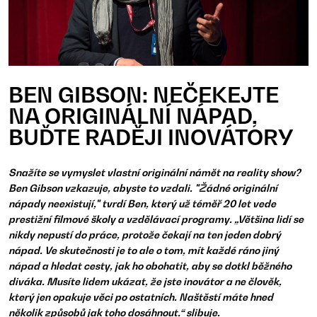
BEN GIBSON: NEČEKEJTE
NA ORIGINÁLNÍ NÁPAD,
BUĎTE RADĚJI INOVÁTORY
Snažíte se vymyslet vlastní originální námět na reality show?
Ben Gibson vzkazuje, abyste to vzdali. "Žádné originální
nápady neexistují," tvrdí Ben, který už téměř 20 let vede
prestižní filmové školy a vzdělávací programy. „Většina lidí se
nikdy nepustí do práce, protože čekají na ten jeden dobrý
nápad. Ve skutečnosti je to ale o tom, mít každé ráno jiný
nápad a hledat cesty, jak ho obohatit, aby se dotkl běžného
diváka. Musíte lidem ukázat, že jste inovátor a ne člověk,
který jen opakuje věci po ostatních. Naštěstí máte hned
několik způsobů jak toho dosáhnout,“ slibuje.