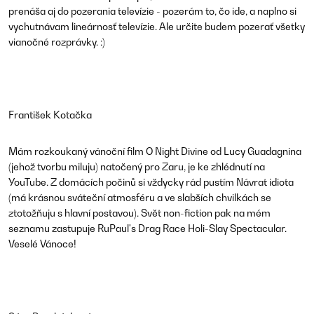
prenáša aj do pozerania televízie - pozerám to, čo ide, a naplno si
vychutnávam lineárnosť televízie. Ale určite budem pozerať všetky
vianočné rozprávky. :)
František Kotačka
Mám rozkoukaný vánoční film O Night Divine od Lucy Guadagnina
(jehož tvorbu miluju) natočený pro Zaru, je ke zhlédnutí na
YouTube. Z domácích počinů si vždycky rád pustím Návrat idiota
(má krásnou sváteční atmosféru a ve slabších chvilkách se
ztotožňuju s hlavní postavou). Svět non-fiction pak na mém
seznamu zastupuje RuPaul's Drag Race Holi-Slay Spectacular.
Veselé Vánoce!