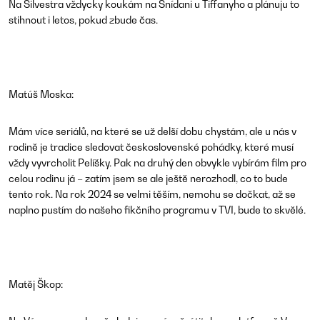
Na Silvestra vždycky koukám na Snídani u Tiffanyho a plánuju to
stihnout i letos, pokud zbude čas.
Matúš Moska:
Mám více seriálů, na které se už delší dobu chystám, ale u nás v
rodině je tradice sledovat československé pohádky, které musí
vždy vyvrcholit Pelíšky. Pak na druhý den obvykle vybírám film pro
celou rodinu já – zatím jsem se ale ještě nerozhodl, co to bude
tento rok. Na rok 2024 se velmi těším, nemohu se dočkat, až se
naplno pustím do našeho fikčního programu v TVI, bude to skvělé.
Matěj Škop: