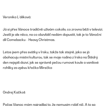
Veronika L´áliková:
Já si přes Vánoce tradičně užívám cokoliv, co zrovna běží v televizi.
Jestli je ale něco, na co obzvlášť nedám dopustit, tak je to Vánoční
díl Comebacku - Heavy Christmas.
Letos jsem přes svátky v Irsku, takže tak stejně, jako se já
obohacuju místní kulturou, tak se moje rodina z Irska na Štědrý
den nejspíš dozví, jak se správně pečou rumové koule a vanilové
rohlíky za zpěvu křečka Mirečka
Ondrej Kačkoš
Počas Vianoc mám najradšej to, že nemusím robiť nič. A to sa