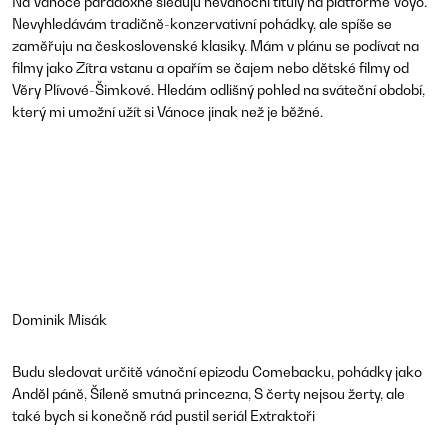
Na Vánoce paradoxně sleduju nevánoční tituly na platformě Voyo.
Nevyhledávám tradičně-konzervativní pohádky, ale spíše se
zaměřuju na československé klasiky. Mám v plánu se podívat na
filmy jako Zítra vstanu a opařím se čajem nebo dětské filmy od
Věry Plívové-Šimkové. Hledám odlišný pohled na sváteční období,
který mi umožní užít si Vánoce jinak než je běžné.
Dominik Misák
Budu sledovat určitě vánoční epizodu Comebacku, pohádky jako
Anděl páně, Šíleně smutná princezna, S čerty nejsou žerty, ale
také bych si konečně rád pustil seriál Extraktoři