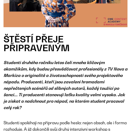
ŠTĚSTÍ PŘEJE
PŘIPRAVENÝM
Studenti druhého ročníku letos čelí mnoha klíčovým
okamžikům, kdy budou přesvědčovat profesionály z TV Nova a
Markíza o originalitě a životaschopnosti svého projektového
nápadu. Producenti, kteří jsou zavaleni hromadami
nepřečtených scénářů od slibných autorů, každý toužící po
šanci... Ti producenti stanovují laťku kvality velmi vysoko. Jak
je získat a nadchnout pro nápad, na kterém student pracoval
celý rok?
Studenti spoléhají na přípravu podle hesla: nejen obsah, ale i forma
rozhoduje. A již dokončili svůj druhý intenzivní workshop s