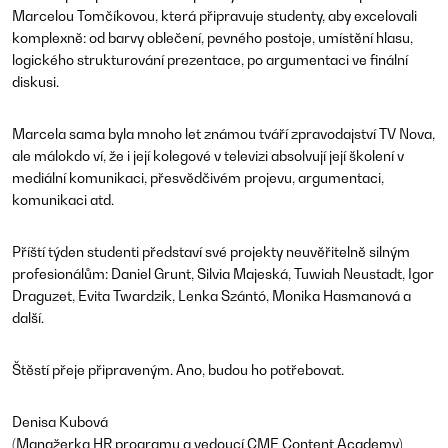
Marcelou Tomčíkovou, která připravuje studenty, aby excelovali
komplexně: od barvy oblečení, pevného postoje, umístění hlasu,
logického strukturování prezentace, po argumentaci ve finální
diskusi.
Marcela sama byla mnoho let známou tváří zpravodajství TV Nova,
ale málokdo ví, že i její kolegové v televizi absolvují její školení v
mediální komunikaci, přesvědčivém projevu, argumentaci,
komunikaci atd.
Příští týden studenti představí své projekty neuvěřitelně silným
profesionálům: Daniel Grunt, Silvia Majeská, Tuwiah Neustadt, Igor
Draguzet, Evita Twardzik, Lenka Szántó, Monika Hasmanová a
další.
Štěstí přeje připraveným. Ano, budou ho potřebovat.
Denisa Kubová
(Manažerka HR programu a vedoucí CME Content Academy)