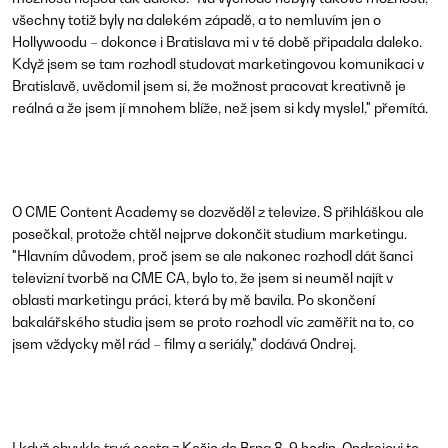
všechny totiž byly na dalekém západě, a to nemluvím jen o
Hollywoodu – dokonce i Bratislava mi v té době připadala daleko.
Když jsem se tam rozhodl studovat marketingovou komunikaci v
Bratislavě, uvědomil jsem si, že možnost pracovat kreativně je
reálná a že jsem jí mnohem blíže, než jsem si kdy myslel," přemítá.
O CME Content Academy se dozvěděl z televize. S přihláškou ale
posečkal, protože chtěl nejprve dokončit studium marketingu.
"Hlavním důvodem, proč jsem se ale nakonec rozhodl dát šanci
televizní tvorbě na CME CA, bylo to, že jsem si neuměl najít v
oblasti marketingu práci, která by mě bavila. Po skončení
bakalářského studia jsem se proto rozhodl víc zaměřit na to, co
jsem vždycky měl rád – filmy a seriály," dodává Ondrej.
I když obvykle trvá cesta z Košic do Brna 8-9 hodin, Ondrejovi to