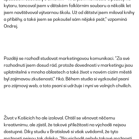
kytaru, tancoval jsem v dětském folklórním souboru a několik let
jsem navštěvoval výtvarnou školu. Už od dětství jsem miloval knihy
a příběhy, a také jsem se pokoušel sám nějaké psát," vzpomíná
Ondrej.
Později se rozhodl studovat marketingovou komunikaci. "Za své
rozhodnutí jsem dosud rád, protože dovednosti v marketingu jsou
uplatnitelné v mnoha oblastech a také život v novém cizím městě
byl zajímavou zkušeností," říká. Během studia si vyzkoušel psaní
pro zájmový web, a toto psaní si udržuje i nyní ve volných chvílích.
Život v Košicích ho ale izoloval. Chtěl se věnovat něčemu
kreativnímu, ale zjistil, že takové příležitosti na východě nejsou
dostupné. Díky studiu v Bratislavě si však uvědomil, že tyto
možnosti nejsou tak daleko. "Na východě nebyly takové možnosti,