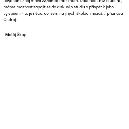
abychom z něj mohli vyždímat maximum. Dokonce i my, studenti,
máme možnost zapojit se do diskusí o studiu a přispět k jeho
vylepšení – to je něco, co jsem na jiných školách nezažil,” přiznává
Ondrej.
-Matěj Škop