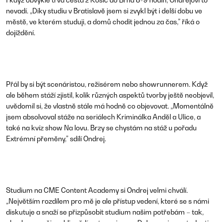
nevadí. „Díky studiu v Bratislavě jsem si zvykl být i delší dobu ve
městě, ve kterém studuji, a domů chodit jednou za čas,” říká o
dojíždění.
Přál by si být scenáristou, režisérem nebo showrunnerem. Když
ale během stáží zjistil, kolik různých aspektů tvorby ještě neobjevil,
uvědomil si, že vlastně stále má hodně co objevovat. „Momentálně
jsem absolvoval stáže na seriálech Kriminálka Anděl a Ulice, a
také na kvíz show Na lovu. Brzy se chystám na stáž u pořadu
Extrémní přeměny,” sdílí Ondrej.
Studium na CME Content Academy si Ondrej velmi chválí.
„Největším rozdílem pro mě je ale přístup vedení, které se s námi
diskutuje a snaží se přizpůsobit studium našim potřebám – tak,