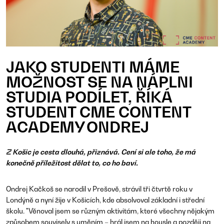
JAKO STUDENTI MÁME
MOŽNOST SE NA NÁPLNI
STUDIA PODÍLET, ŘÍKÁ
STUDENT CME CONTENT
ACADEMY ONDREJ
Z Košic je cesta dlouhá, přiznává. Cení si ale toho, že má
konečně příležitost dělat to, co ho baví.
Ondrej Kačkoš se narodil v Prešově, strávil tři čtvrtě roku v
Londýně a nyní žije v Košicích, kde absolvoval základní i střední
školu. "Věnoval jsem se různým aktivitám, které všechny nějakým
způsobem souvisely s uměním – hrál jsem na housle a později na