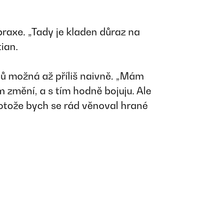
 praxe. „Tady je kladen důraz na
tian.
ů možná až příliš naivně. „Mám
změní, a s tím hodně bojuju. Ale
otože bych se rád věnoval hrané