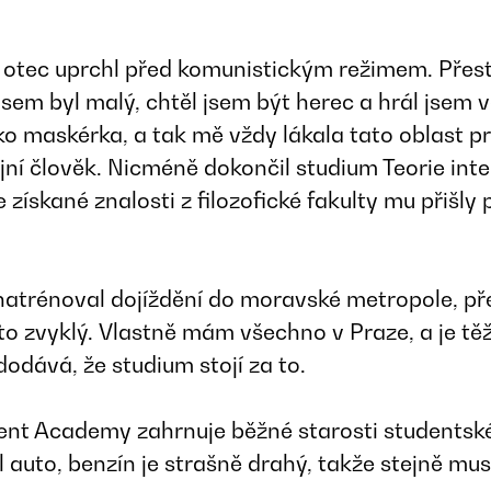
otec uprchl před komunistickým režimem. Přestož
sem byl malý, chtěl jsem být herec a hrál jsem 
 maskérka, a tak mě vždy lákala tato oblast pr
udijní člověk. Nicméně dokončil studium Teorie i
e získané znalosti z filozofické fakulty mu přišly
 natrénoval dojíždění do moravské metropole, př
a to zvyklý. Vlastně mám všechno v Praze, a je tě
dodává, že studium stojí za to.
nt Academy zahrnuje běžné starosti studentskéh
il auto, benzín je strašně drahý, takže stejně mu