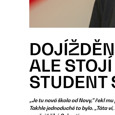
DOJÍŽDĚN
ALE STOJÍ
STUDENT 
„Je tu nová škola od Novy,” řekl mu 
Takhle jednoduché to bylo. „Táta ví,