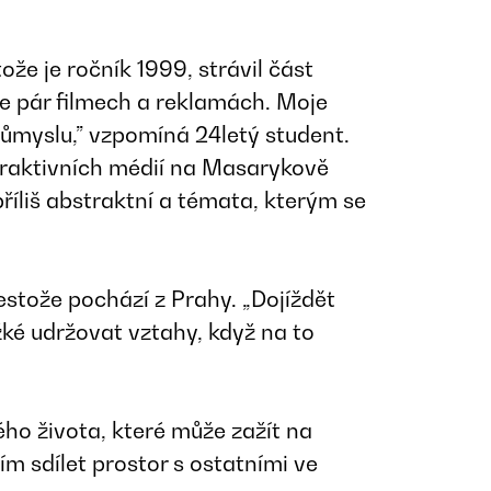
e je ročník 1999, strávil část
ve pár filmech a reklamách. Moje
ůmyslu,” vzpomíná 24letý student.
nteraktivních médií na Masarykově
 příliš abstraktní a témata, kterým se
estože pochází z Prahy. „Dojíždět
žké udržovat vztahy, když na to
o života, které může zažít na
sím sdílet prostor s ostatními ve