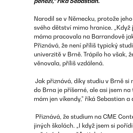
penězi,“ říká Sebastian.
Narodil se v Německu, protože jeho 
svého dětství mimo hranice. „Když j
máma pracovala na Barrandově jako
Přiznává, že není příliš typický st
univerzitě v Brně. Trápilo ho však, ž
věnovala, příliš vzdálená.
Jak přiznává, díky studiu v Brně si
do Brna je příšerné, ale asi jsem n
mám jen víkendy,” říká Sebastian a 
Přiznává, že studium na CME Conte
jiných školách. „I když jsem si poříd