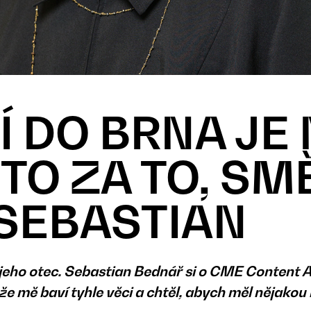
Í DO BRNA JE
 TO ZA TO, SM
SEBASTIAN
jeho otec. Sebastian Bednář si o CME Content Acad
 že mě baví tyhle věci a chtěl, abych měl nějako