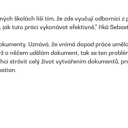
iných školách liší tím, že zde vyučují odborníci z
, jak tuto práci vykonávat efektivně," říká Sebas
dokumenty. Uznává, že vnímá dopad práce umělc
ž o něčem udělám dokument, tak se ten problém 
ci strávit celý život vytvářením dokumentů, pr
astian.