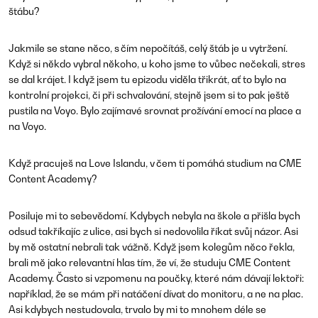
štábu?
Jakmile se stane něco, s čím nepočítáš, celý štáb je u vytržení.
Když si někdo vybral někoho, u koho jsme to vůbec nečekali, stres
se dal krájet. I když jsem tu epizodu viděla třikrát, ať to bylo na
kontrolní projekci, či při schvalování, stejně jsem si to pak ještě
pustila na Voyo. Bylo zajímavé srovnat prožívání emocí na place a
na Voyo.
Když pracuješ na Love Islandu, v čem ti pomáhá studium na CME
Content Academy?
Posiluje mi to sebevědomí. Kdybych nebyla na škole a přišla bych
odsud takříkajíc z ulice, asi bych si nedovolila říkat svůj názor. Asi
by mě ostatní nebrali tak vážně. Když jsem kolegům něco řekla,
brali mě jako relevantní hlas tím, že ví, že studuju CME Content
Academy. Často si vzpomenu na poučky, které nám dávají lektoři:
například, že se mám při natáčení dívat do monitoru, a ne na plac.
Asi kdybych nestudovala, trvalo by mi to mnohem déle se