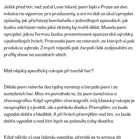
Ještě před tím, než začal Love Island, jsem byla v Praze asi dva
měsíce na výpomoc pro producenty, a oni mi dali za úkol vymyslet
způsoby, jak přicházejí
bombshells
v jednotlivých epizodách, jak
budou odcházet nebo jaké aktivity by mohli dělat. Musela jsem
vymyslet, jakou formou budou prezentované sponzorské výrobky
v jednotlivých hrách. Pracovala jsem na návrzích, ze kterých si pak
produkce vybrala. Z mých nápadů pak čerpali i lidé zodpovědní za
profily show na sociálních sítích.
Máš nějaký specifický rukopis při tvorbě her?
Dělala jsem rešerše dva týdny nonstop a čerpala jsem i ze
svatebních her. Moc mi pomáhalo to, že jsem tanečnice a
choreografka. Když vymýšlím choreografii, můj klasický rukopis je
nevymýšlet ji z jeviště, ale z pohledu diváka. Přemýšlím, co bude
vypadat dobře z hlediště. A při hrách přemýšlím nad tím, co bude
dobře vypadat a nad čím bych se pobavila coby divačka.
Když někdo v Love Islandu vypadne, přenáší se ty emoce do