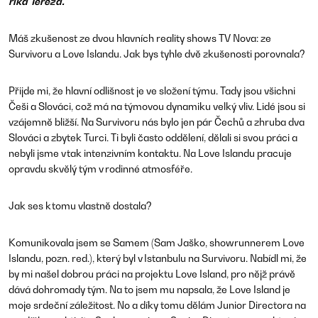
říká Tereza.
Máš zkušenost ze dvou hlavních reality shows TV Nova: ze
Survivoru a Love Islandu. Jak bys tyhle dvě zkušenosti porovnala?
Přijde mi, že hlavní odlišnost je ve složení týmu. Tady jsou všichni
Češi a Slováci, což má na týmovou dynamiku velký vliv. Lidé jsou si
vzájemně bližší. Na Survivoru nás bylo jen pár Čechů a zhruba dva
Slováci a zbytek Turci. Ti byli často oddělení, dělali si svou práci a
nebyli jsme v tak intenzivním kontaktu. Na Love Islandu pracuje
opravdu skvělý tým v rodinné atmosféře.
Jak ses k tomu vlastně dostala?
Komunikovala jsem se Samem (
Sam Jaško, showrunnerem Love
Islandu, pozn. red.
), který byl v Istanbulu na Survivoru. Nabídl mi, že
by mi našel dobrou práci na projektu Love Island, pro nějž právě
dává dohromady tým. Na to jsem mu napsala, že Love Island je
moje srdeční záležitost. No a díky tomu dělám Junior Directora na