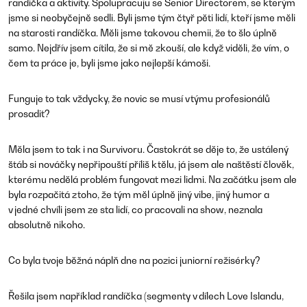
randíčka a aktivity. Spolupracuju se Senior Directorem, se kterým
jsme si neobyčejně sedli. Byli jsme tým čtyř pěti lidí, kteří jsme měli
na starosti randíčka. Měli jsme takovou chemii, že to šlo úplně
samo. Nejdřív jsem cítila, že si mě zkouší, ale když viděli, že vím, o
čem ta práce je, byli jsme jako nejlepší kámoši.
Funguje to tak vždycky, že novic se musí v týmu profesionálů
prosadit?
Měla jsem to tak i na Survivoru. Častokrát se děje to, že ustálený
štáb si nováčky nepřipouští příliš k tělu, já jsem ale naštěstí člověk,
kterému nedělá problém fungovat mezi lidmi. Na začátku jsem ale
byla rozpačitá z toho, že tým měl úplně jiný vibe, jiný humor a
v jedné chvíli jsem ze sta lidí, co pracovali na show, neznala
absolutně nikoho.
Co byla tvoje běžná náplň dne na pozici juniorní režisérky?
Řešila jsem například randíčka (
segmenty v dílech Love Islandu,