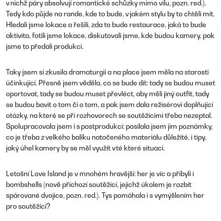
v nichž páry absolvují romantické schůzky mimo vilu, pozn. red.
).
Tedy kdo půjde na rande, kde to bude, v jakém stylu by to chtěli mít.
Hledali jsme lokace a řešili, zda to bude restaurace, jaká to bude
aktivita, fotili jsme lokace, diskutovali jsme, kde budou kamery, pak
jsme to předali produkci.
Taky jsem si zkusila dramaturgii a na place jsem měla na starosti
účinkující. Přesně jsem věděla, co se bude dít: tady se budou muset
oportovat, tady se budou muset převléct, aby měli jiný outfit, tady
se budou bavit o tom či o tom, a pak jsem dala režisérovi doplňující
otázky, na které se při rozhovorech se soutěžícími třeba nezeptal.
Spolupracovala jsem i s postprodukcí: posílala jsem jim poznámky,
co je třeba z velkého balíku natočeného materiálu důležité, i tipy,
jaký úhel kamery by se měl využít v té které situaci.
Letošní Love Island je v mnohém hravější: her je víc a přibyli i
bombshells
(
nově příchozí soutěžící, jejichž úkolem je rozbít
spárované dvojice, pozn. red.
). Tys pomáhala i s vymýšlením her
pro soutěžící?