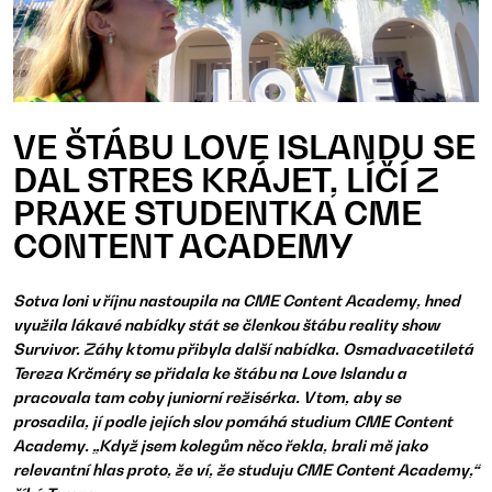
VE ŠTÁBU LOVE ISLANDU SE
DAL STRES KRÁJET, LÍČÍ Z
PRAXE STUDENTKA CME
CONTENT ACADEMY
Sotva loni v říjnu nastoupila na CME Content Academy, hned
využila lákavé nabídky stát se členkou štábu reality show
Survivor. Záhy k tomu přibyla další nabídka. Osmadvacetiletá
Tereza Krčméry se přidala ke štábu na Love Islandu a
pracovala tam coby juniorní režisérka. V tom, aby se
prosadila, jí podle jejích slov pomáhá studium CME Content
Academy. „Když jsem kolegům něco řekla, brali mě jako
relevantní hlas proto, že ví, že studuju CME Content Academy,“